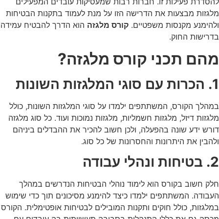
להסדרת פעילות זו. חברות רבות שמעסיקות עובדים המפעילים
מלגזות מבצעות את הדרישה הזו על מנת לעמוד בתקנות הבטיחות
ולהימנע מקנסות משפטיים.
קורס מלגזה
הוא הדרך להבטיח עמידה
בדרישות החוק.
מהם תכני קורס מלגזה?
1. הכרות עם סוגי המלגזות השונות
במהלך הקורס, המשתתפים ילמדו על סוגי המלגזות השונות, כולל
מלגזות דיזל, מלגזות חשמליות, מלגזות נמוכות ועוד. כל סוג מלגזה
דורש ידע שונה בהפעלה, ולכן חשוב להכיר את ההבדלים ביניהם
ולהבין את היתרונות והחסרונות של כל סוג.
2. בטיחות ונהלי עבודה
חלק חשוב בקורס הוא לימוד נוהלי הבטיחות הנדרשים במהלך
העבודה. המשתתפים ילמדו כיצד להימנע מסיכונים תוך כדי שימוש
במלגזות, כולל חוקים ותקנות המובילים לבטיחות אופטימלית. הקורס
מכסה גם את כללי התנהלות בסביבה תעשייתית בה עובדים עם