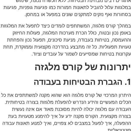
אתגרים רבים מבחינת הבטיחות. ללא הכשרה נכונה, שימוש
במלגזות עלול להוביל לתאונות חמורות כמו פגיעות גופניות, פגיעות
בסחורות ואף נזקים למתקנים שונים במפעל או במחסן.
במהלך
קורס מלגזה
, המשתתפים לומדים כיצד לתפעל את המלגזות
באופן נכון ובטוח, כולל הכרת מערכות המלגזה, פעולות החיזוק
וההעמסה, בטיחות בעבודה, מניעת סיכונים, תפעול נכון והפחתת
טעויות תפעוליות. כל זה מתבצע בהדרכה מקצועית וממוקדת, תחת
עקרונות בטיחות שמסייעים לשמור על עובדים וציוד.
יתרונות של קורס מלגזה
1. הגברת הבטיחות בעבודה
היתרון המרכזי של
קורס מלגזה
הוא שהוא מקנה למשתתפים את כל
הכלים המעשיים והידע הנדרש להפעלת מלגזות בצורה בטיחותית.
העבודה עם מלגזה יכולה להיות מסוכנת מאוד אם אינה נעשית
בצורה מקצועית. הקורס מקנה ידע על איך להימנע מטעויות בעת
ההפעלה, איך לפעול במצבים לא צפויים, ואיך למנוע תאונות עבודה
פוטנציאליות.