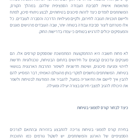
מותאמות אישית לסביבת העבודה הספציפית שלהם. במהלך הקורס,
המשתתפים לומדים כיצד לזהות סיכונים בטיחותיים, לבצע ניתוחי סיכון, לפתח
וליישם תוכניות תגובה לחירום, ולקיים פעילויות הדרכה והסברה לעובדים. כל
אלו מטרתם ליצור סביבת עבודה בטוחה יותר, שבה העובדים מרגישים מוגנים
והמעסיקים יכולים להרגיש בטוחים כי עמדו בדרישות החוק.
לא פחות חשובה היא ההתמקצעות המתמשכת שמספקים קורסים אלו. הם
מעניקים עדכונים קבועים על חידושים בתחום הבטיחות, טכנולוגיות חדשות
לזיהוי ומניעת סיכונים, ושיטות חדשניות לשיפור התרבות הארגונית בנושאי
בטיחות. המשתתפים נחשפים למקרי בוחן מהעולם האמיתי, דבר המסייע להם
להבין איך ליישם את התיאוריה בפועל, להגביר את המודעות לבטיחות ולשפר
את היכולת להגיב למצבי חירום בצורה יעילה ומועילה.
כיצד לבחור קורס לממוני בטיחות
בחירת קורס לממוני בטיחות צריכה להתבצע בזהירות ובהתאם לצרכים
הספציפיים של הארגון והמשתתפים. יש לשקול גורמים כמו התוכנית