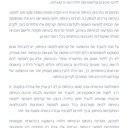
לזיהוי סיכונים ופלטפורמות להדרכות וירטואליות.
התמקדות בתרבות בטיחות ארגונית היא נקודת מפתח נוספת שקורסים לממוני
בטיחות צריכים לעסוק בה. תרבות בטיחות חזקה ומושרשת היא אלו שמספקת
את הבסיס למניעת תאונות ולקידום בטיחות. קורסים אלו מלמדים כיצד לקדם
את המודעות לבטיחות בארגון, לפתח מדיניות בטיחות מקיפה וליישם תוכניות
פעולה שמעודדות התנהגות בטיחותית בכל רמות הארגון.
על מנת להגביר את ההשפעה של קורסים לממוני בטיחות, יש להבטיח שהם
מספקים למשתתפים כלים למדידה ואימות של תוצאות הבטיחות. זאת אומרת,
לא רק ללמד אותם את התיאוריה אחורי הבטיחות, אלא גם לאפשר להם
לראות כיצד שינויים בתהליכים ובהתנהלות יכולים להוביל לירידה בתאונות
ואירועים בטיחותיים. כך, הם יוכלו להבין באופן מעמיק יותר את ההשפעה של
עבודתם ולהרגיש יותר מחויבים לקידום בטיחות.
השתלמות והכשרות עבור ממוני בטיחות הן לא רק עניין של עמידה בתקנות. זו
דרך לשפר את האפקטיביות, להגביר את המודעות ולבנות תרבות בטיחות
ארגונית שתסייע להציל חיים. בחירה נכונה של קורסים תאפשר לממוני
בטיחות להיות מעודכנים בכל הנוגע למגמות האחרונות ולטכנולוגיות
המתקדמות בתחום, ובכך לתרום לסביבת עבודה בטוחה ומוגנת עוד יותר.
לסיכום, הקדמה בתחום הבטיחות תלויה בהשקעה בהכשרות מקצועיות
ומתקדמות לממוני בטיחות. קורסים אלו אינם רק מספקים ידע ומיומנויות