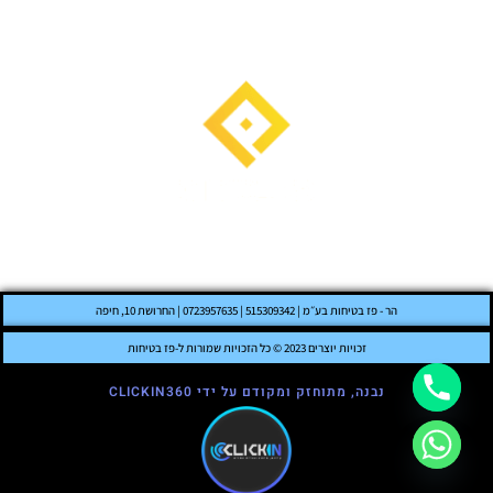
הר - פז בטיחות בע״מ | 515309342 | 0723957635 | החרושת 10, חיפה
זכויות יוצרים 2023 © כל הזכויות שמורות ל-פז בטיחות
נבנה, מתוחזק ומקודם על ידי CLICKIN360