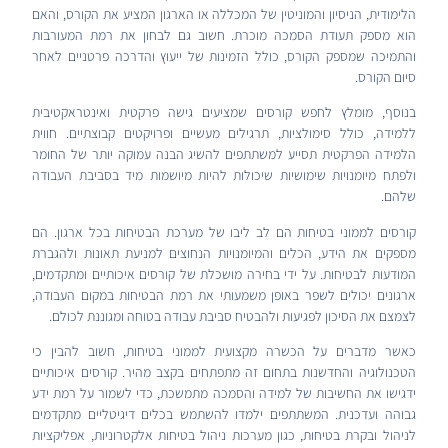
הלימודית, הניסיון והמוניטין של המכללה או הארגון המציע את הקורס, והאם
הוא מספק תעודת הסמכה מוכרת. חשוב גם לבחון את רמת המעורבות
והתמיכה שמספק הקורס, כולל הזמינות של ייעוץ והדרכה פרטניים לאחר
סיום הקורס.
בנוסף, מומלץ לחפש קורסים שמציעים גישה פרקטית ואינטראקטיבית
ללמידה, כולל סימולציות, תרגילים מעשיים ופרויקטים קבוצתיים. חווית
הלמידה הפרקטית תסייע למשתתפים להשיג הבנה עמוקה יותר של החומר
ולפתח מיומנויות שימושיות שיכולות להיות מיושמות מיד בסביבת העבודה
שלהם.
קורסים לממוני בטיחות הם לב ליבו של מערכת הבטיחות בכל ארגון. הם
מספקים את הידע, הכלים והמיומנויות הנחוצים למניעת תאונות ולהגברת
המודעות לבטיחות. על ידי בחירה מושכלת של קורסים איכותיים ומתקדמים,
ארגונים יכולים לשפר באופן משמעותי את רמת הבטיחות במקום העבודה,
לצמצם את הסיכון לפגיעות ולהבטיח סביבת עבודה בטוחה ומגוננת לכולם.
כאשר מדברים על הכשרה מקצועית לממוני בטיחות, חשוב להבין כי
הטכנולוגיה והחדשנות בתחום זה מתפתחים בקצב מהיר. קורסים איכותיים
ידגישו את החשיבות של למידה והסמכה מתמשכת, כדי לשמור על רמת ידע
גבוהה ועדכנית. המשתתפים ילמדו להשתמש בכלים דיגיטליים מתקדמים
לניהול ובקרת בטיחות, כגון מערכות ניהול בטיחות אלקטרוניות, אפליקציות