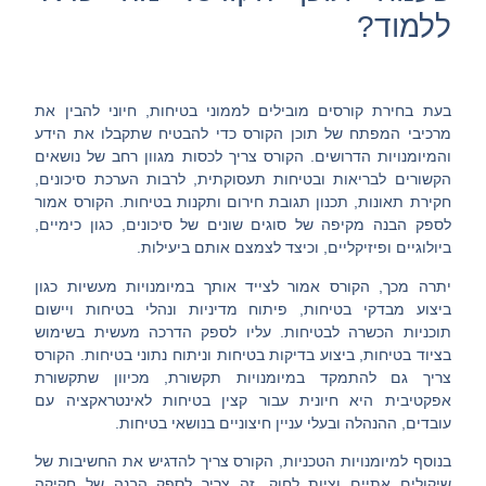
ללמוד?
בעת בחירת
קורסים מובילים לממוני בטיחות
, חיוני להבין את
מרכיבי המפתח של תוכן הקורס כדי להבטיח שתקבלו את הידע
והמיומנויות הדרושים. הקורס צריך לכסות מגוון רחב של נושאים
הקשורים לבריאות ובטיחות תעסוקתית, לרבות הערכת סיכונים,
חקירת תאונות, תכנון תגובת חירום ותקנות בטיחות. הקורס אמור
לספק הבנה מקיפה של סוגים שונים של סיכונים, כגון כימיים,
ביולוגיים ופיזיקליים, וכיצד לצמצם אותם ביעילות.
יתרה מכך, הקורס אמור לצייד אותך במיומנויות מעשיות כגון
ביצוע מבדקי בטיחות, פיתוח מדיניות ונהלי בטיחות ויישום
תוכניות הכשרה לבטיחות. עליו לספק הדרכה מעשית בשימוש
בציוד בטיחות, ביצוע בדיקות בטיחות וניתוח נתוני בטיחות. הקורס
צריך גם להתמקד במיומנויות תקשורת, מכיוון שתקשורת
אפקטיבית היא חיונית עבור קצין בטיחות לאינטראקציה עם
עובדים, ההנהלה ובעלי עניין חיצוניים בנושאי בטיחות.
בנוסף למיומנויות הטכניות, הקורס צריך להדגיש את החשיבות של
שיקולים אתיים וציות לחוק. זה צריך לספק הבנה של חקיקה