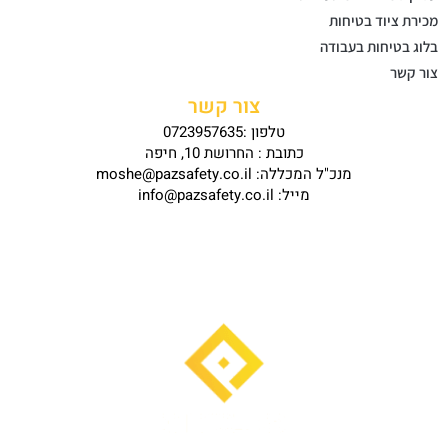
מכירת ציוד בטיחות
בלוג בטיחות בעבודה
צור קשר
צור קשר
טלפון :0723957635
כתובת : החרושת 10, חיפה
מנכ"ל המכללה: moshe@pazsafety.co.il
מייל: info@pazsafety.co.il