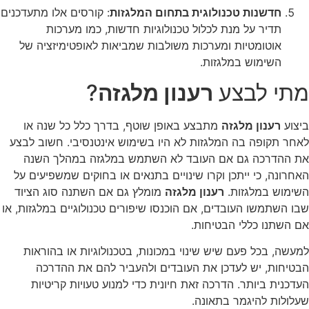
חדשנות טכנולוגית בתחום המלגזות
: קורסים אלו מתעדכנים
תדיר על מנת לכלול טכנולוגיות חדשות, כמו מערכות
אוטומטיות ומערכות משולבות שמביאות לאופטימיזציה של
השימוש במלגזות.
מתי לבצע
רענון מלגזה
?
ביצוע
רענון מלגזה
מתבצע באופן שוטף, בדרך כלל כל שנה או
לאחר תקופה בה המלגזות לא היו בשימוש אינטנסיבי. חשוב לבצע
את ההדרכה גם אם העובד לא השתמש במלגזה במהלך השנה
האחרונה, כי ייתכן וקרו שינויים בתנאים או בחוקים שמשפיעים על
השימוש במלגזות.
רענון מלגזה
מומלץ גם אם השתנה סוג הציוד
שבו השתמשו העובדים, אם הוכנסו שיפורים טכנולוגיים במלגזות, או
אם השתנו כללי הבטיחות.
למעשה, בכל פעם שיש שינוי במכונות, בטכנולוגיות או בהוראות
הבטיחות, יש לעדכן את העובדים ולהעביר להם את ההדרכה
העדכנית ביותר. הדרכה זאת חיונית כדי למנוע טעויות קריטיות
שעלולות להיגמר בתאונה.