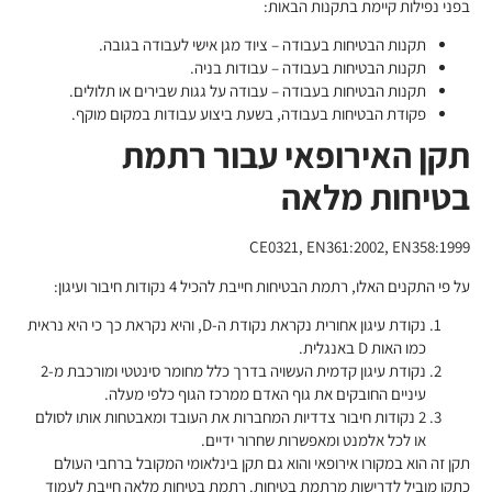
בפני נפילות קיימת בתקנות הבאות:
תקנות הבטיחות בעבודה – ציוד מגן אישי לעבודה בגובה.
תקנות הבטיחות בעבודה – עבודות בניה.
תקנות הבטיחות בעבודה – עבודה על גגות שבירים או תלולים.
פקודת הבטיחות בעבודה, בשעת ביצוע עבודות במקום מוקף.
תקן האירופאי עבור רתמת
בטיחות מלאה
CE0321, EN361:2002, EN358:1999
על פי התקנים האלו, רתמת הבטיחות חייבת להכיל 4 נקודות חיבור ועיגון:
נקודת עיגון אחורית נקראת נקודת ה-D, והיא נקראת כך כי היא נראית
כמו האות D באנגלית.
נקודת עיגון קדמית העשויה בדרך כלל מחומר סינטטי ומורכבת מ-2
עיניים החובקים את גוף האדם ממרכז הגוף כלפי מעלה.
2 נקודות חיבור צדדיות המחברות את העובד ומאבטחות אותו לסולם
או לכל אלמנט ומאפשרות שחרור ידיים.
תקן זה הוא במקורו אירופאי והוא גם תקן בינלאומי המקובל ברחבי העולם
כתקן מוביל לדרישות מרתמת בטיחות. רתמת בטיחות מלאה חייבת לעמוד