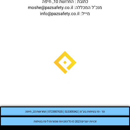
כתובת : החרושת 10, חיפה
מנכ"ל המכללה: moshe@pazsafety.co.il
מייל: info@pazsafety.co.il
הר - פז בטיחות בע״מ | 515309342 | 0723957635 | החרושת 10, חיפה
זכויות יוצרים 2023 © כל הזכויות שמורות ל-פז בטיחות