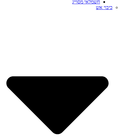
חשמלאי מסוייג
כיבוי אש