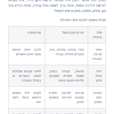
בשלב הזה אפשר להבין אילו פעולות דורשות תיקון מיידי, אילו פעולות
דורשות הדרכה נוספת, איפה צריך לשנות נוהל עבודה, ואיפה נדרש ציוד
מגן, שילוט, חסימה, סימון או שינוי תפעולי.
טבלה פשוטה להבנת שלבי התהליך:
שלב
מה בודקים בפועל
מה המטרה
בתהליך
מיפוי
אזורי עבודה, עמדות, ציוד,
להבין איפה קיימים
סביבת
מעברים ותהליכי עבודה
מוקדי סיכון ראשוניים
העבודה
זיהוי
מכונות, עבודה בגובה,
לאתר מצבים שעלולים
גורמי
חשמל, חומרים מסוכנים,
לפגוע בעובדים או
סיכון
מלגזות ותנועה באתר
במהלך העבודה
הערכת
סבירות לפגיעה, חומרת
לקבוע אילו נושאים
רמת
הפגיעה ותדירות החשיפה
דורשים טיפול דחוף
הסיכון
לסיכון
יותר