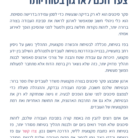
צעד חכם לארגון בטוח יותר
סקר סיכונים הוא לא רק בדיקה שנעשית כדי לסמן עמידה בדרישה מסוימת.
הוא כלי ניהולי חשוב שמאפשר לארגון לראות את סביבת העבודה בצורה
ברורה יותר, לזהות נקודות חולשה בזמן ולפעול לפני שהסיכון הופך לאירוע
אמיתי.
בפז בטיחות, מכללה לבטיחות והכשרה מקצועית, התהליך נשען על ניסיון
רחב בתעשייה, בבנייה ובהדרכות בטיחות לעובדים ולמנהלים. השילוב בין ידע
מקצועי, היכרות עם עבודת שטח והבנה של צורכי ארגונים מאפשר לבנות
תהליך מדויק יותר, כזה שלא נשאר רק ברמת הדוח אלא מתחבר לפעולות
המשך מעשיות.
ארגון שמבצע סקר סיכונים בצורה מקצועית משדר לעובדים שלו מסר ברור:
הבטיחות שלכם חשובה, סביבת העבודה נבדקת, וההנהלה פועלת כדי
לצמצם סיכונים לפני שהם הופכים לבעיה. זו גישה שמחזקת לא רק את
הבטיחות, אלא גם את התרבות הארגונית, את תחושת האחריות ואת רמת
המקצועיות של העובדים.
אם אתם רוצים להבין מה באמת קורה בסביבת העבודה שלכם, לזהות
סיכונים שלא תמיד רואים ביום יום ולבנות תהליך בטיחות מסודר יותר, פז
בטיחות היא כתובת מקצועית לליווי, הדרכה ויישום נכון.
צרו קשר
עם פז
בטיחות ובדקו כיצד ניתן להפוך את מקום העבודה שלכם לבטוח, מסודר