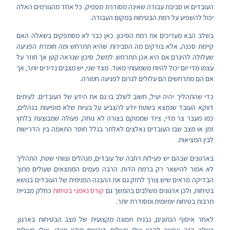
העובדים או סביבת עבודה שאינה מסודרת מספיק. כל אחד מהגורמים האלה
יכול להשפיע על רמת הבטיחות במקום העבודה.
בשלב הבא מעריכים את רמת הסיכון. כאן כבר לא מסתפקים בשאלה האם
קיימת סכנה, אלא בודקים מה הסבירות שהיא תתרחש ומה חומרת הפגיעה
שעלולה להיגרם אם היא אכן תתרחש. למשל, סיכון שנראה קטן אך חוזר על
עצמו מדי יום יכול להיות משמעותי מאוד. מצד שני, יש מצבים נדירים יותר, אך
אם הם מתרחשים הם עלולים לגרום לפגיעה חמורה.
כדי שהתהליך יהיה יעיל, חשוב לשלב בו גם את הידע של העובדים. לעיתים
דווקא העובד שנמצא בשטח יודע להצביע על בעיות שלא מופיעות בנהלים,
כמו מעבר צר מדי, ציוד שממוקם בצורה לא נוחה, פעולה שמבוצעת בלחץ
זמן או מצב שבו העובדים נאלצים לאלתר בגלל חוסר התאמה בין הדרישות
לבין המציאות.
בארגונים שבהם יש פעילות רחבה של עובדים, מנהלים וצוותי שטח, התהליך
לא אמור להישאר רק ברמת הדוח. הרבה פעמים הממצאים שעולים מתוך
הבדיקה מראים שיש צורך לחזק גם את ההבנה הפנימית של העובדים בנושא
בטיחות, ולכן ארגונים משלבים בהמשך גם
קורס נאמני בטיחות
כחלק מבניית
תרבות בטיחות יומיומית ומסודרת יותר.
לאחר איסוף הנתונים, נבנית תמונה מקצועית של מצב הבטיחות בארגון.