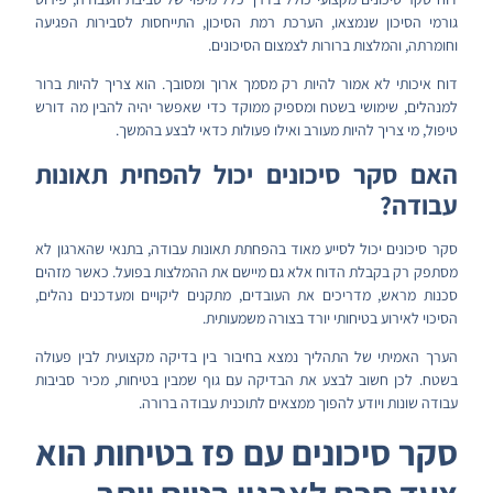
גורמי הסיכון שנמצאו, הערכת רמת הסיכון, התייחסות לסבירות הפגיעה
וחומרתה, והמלצות ברורות לצמצום הסיכונים.
דוח איכותי לא אמור להיות רק מסמך ארוך ומסובך. הוא צריך להיות ברור
למנהלים, שימושי בשטח ומספיק ממוקד כדי שאפשר יהיה להבין מה דורש
טיפול, מי צריך להיות מעורב ואילו פעולות כדאי לבצע בהמשך.
האם סקר סיכונים יכול להפחית תאונות
עבודה?
סקר סיכונים יכול לסייע מאוד בהפחתת תאונות עבודה, בתנאי שהארגון לא
מסתפק רק בקבלת הדוח אלא גם מיישם את ההמלצות בפועל. כאשר מזהים
סכנות מראש, מדריכים את העובדים, מתקנים ליקויים ומעדכנים נהלים,
הסיכוי לאירוע בטיחותי יורד בצורה משמעותית.
הערך האמיתי של התהליך נמצא בחיבור בין בדיקה מקצועית לבין פעולה
בשטח. לכן חשוב לבצע את הבדיקה עם גוף שמבין בטיחות, מכיר סביבות
עבודה שונות ויודע להפוך ממצאים לתוכנית עבודה ברורה.
סקר סיכונים עם פז בטיחות הוא