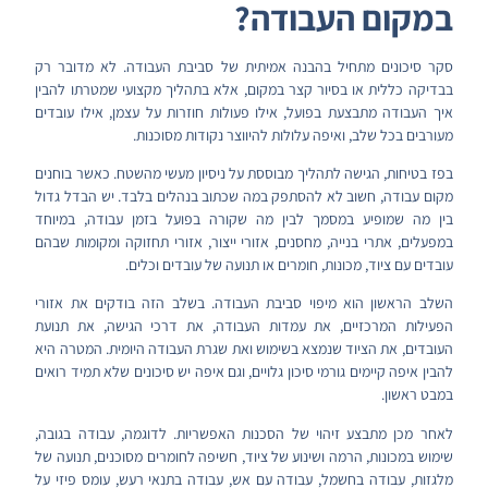
במקום העבודה?
סקר סיכונים מתחיל בהבנה אמיתית של סביבת העבודה. לא מדובר רק
בבדיקה כללית או בסיור קצר במקום, אלא בתהליך מקצועי שמטרתו להבין
איך העבודה מתבצעת בפועל, אילו פעולות חוזרות על עצמן, אילו עובדים
מעורבים בכל שלב, ואיפה עלולות להיווצר נקודות מסוכנות.
בפז בטיחות, הגישה לתהליך מבוססת על ניסיון מעשי מהשטח. כאשר בוחנים
מקום עבודה, חשוב לא להסתפק במה שכתוב בנהלים בלבד. יש הבדל גדול
בין מה שמופיע במסמך לבין מה שקורה בפועל בזמן עבודה, במיוחד
במפעלים, אתרי בנייה, מחסנים, אזורי ייצור, אזורי תחזוקה ומקומות שבהם
עובדים עם ציוד, מכונות, חומרים או תנועה של עובדים וכלים.
השלב הראשון הוא מיפוי סביבת העבודה. בשלב הזה בודקים את אזורי
הפעילות המרכזיים, את עמדות העבודה, את דרכי הגישה, את תנועת
העובדים, את הציוד שנמצא בשימוש ואת שגרת העבודה היומית. המטרה היא
להבין איפה קיימים גורמי סיכון גלויים, וגם איפה יש סיכונים שלא תמיד רואים
במבט ראשון.
לאחר מכן מתבצע זיהוי של הסכנות האפשריות. לדוגמה, עבודה בגובה,
שימוש במכונות, הרמה ושינוע של ציוד, חשיפה לחומרים מסוכנים, תנועה של
מלגזות, עבודה בחשמל, עבודה עם אש, עבודה בתנאי רעש, עומס פיזי על