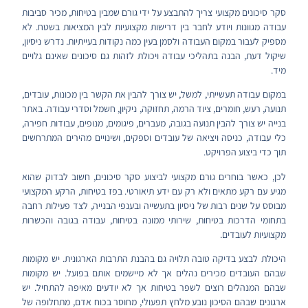
סקר סיכונים מקצועי צריך להתבצע על ידי גורם שמבין בטיחות, מכיר סביבות
עבודה מגוונות ויודע לחבר בין דרישות מקצועיות לבין המציאות בשטח. לא
מספיק לעבור במקום העבודה ולסמן בעין כמה נקודות בעייתיות. נדרש ניסיון,
שיקול דעת, הבנה בתהליכי עבודה ויכולת לזהות גם סיכונים שאינם גלויים
מיד.
במקום עבודה תעשייתי, למשל, יש צורך להבין את הקשר בין מכונות, עובדים,
תנועה, רעש, חומרים, ציוד הרמה, תחזוקה, ניקיון, חשמל וסדרי עבודה. באתר
בנייה יש צורך להבין תנועה בגובה, מעברים, פיגומים, מנופים, עבודות חפירה,
כלי עבודה, כניסה ויציאה של עובדים וספקים, ושינויים מהירים המתרחשים
תוך כדי ביצוע הפרויקט.
לכן, כאשר בוחרים גורם מקצועי לביצוע סקר סיכונים, חשוב לבדוק שהוא
מגיע עם רקע מתאים ולא רק עם ידע תיאורטי. בפז בטיחות, הרקע המקצועי
מבוסס על שנים רבות של ניסיון בתעשייה ובענפי הבנייה, לצד פעילות רחבה
בתחומי הדרכות בטיחות, שירותי ממונה בטיחות, עבודה בגובה והכשרות
מקצועיות לעובדים.
היכולת לבצע בדיקה טובה תלויה גם בהבנת התרבות הארגונית. יש מקומות
שבהם העובדים מכירים נהלים אך לא מיישמים אותם בפועל. יש מקומות
שבהם המנהלים רוצים לשפר בטיחות אך לא יודעים מאיפה להתחיל. יש
ארגונים שבהם הסיכון נובע מלחץ תפעולי, מחוסר בכוח אדם, מתחלופה של