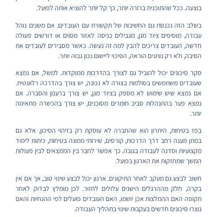
בוצעה. ככל שהתוכנית ברורה יותר, כך קל יותר להוציא אותה לפועל.
בשלב הזה נכנסת גם החשיבות של תקשורת עם העובדים. אם משנים נוהל
עבודה, מוסיפים ציוד מגן, מגבילים כניסה לאזור מסוים או דורשים פעולה
חדשה, העובדים צריכים להבין למה זה נעשה. כאשר מסבירים לעובדים את
הסיבה, ולא רק נותנים הוראה, הסיכוי ליישום נכון גבוה יותר.
סקר סיכונים יכול להוביל גם לצורך בהדרכות ממוקדות. למשל, אם נמצא
שעובדים משתמשים בסולמות בצורה לא נכונה, יש צורך בהדרכה רלוונטית.
אם נמצא שיש שימוש לא מספק בציוד מגן, יש צורך ברענון והסברה. אם
נמצא פער בהתנהלות סביב חומרים מסוכנים, יש צורך בהכשרה מתאימה
יותר.
בפז בטיחות, היתרון הוא שהחברה לא עוסקת רק בזיהוי הסיכון, אלא גם
במתן מענה רחב דרך הדרכות, קורסים, שירותי ממונה בטיחות, כיתות לימוד
מקצועיות וסדנה לעבודה בגובה. כך אפשר לחבר בין הממצאים לבין פעולות
המשך שמחזקות את הארגון בפועל.
חשוב לבצע גם מעקב לאחר התיקונים. ארגון יכול לבצע שינוי טוב, אך אם אין
בקרה, חלק מההרגלים הישנים עלולים לחזור. לכן מומלץ לבדוק לאחר
תקופה האם ההמלצות אכן יושמו, האם העובדים פועלים לפי ההנחיות והאם
נוצרו סיכונים חדשים בעקבות שינוי בתהליך העבודה.