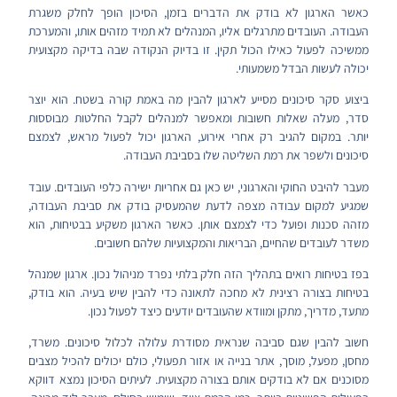
כאשר הארגון לא בודק את הדברים בזמן, הסיכון הופך לחלק משגרת
העבודה. העובדים מתרגלים אליו, המנהלים לא תמיד מזהים אותו, והמערכת
ממשיכה לפעול כאילו הכול תקין. זו בדיוק הנקודה שבה בדיקה מקצועית
יכולה לעשות הבדל משמעותי.
ביצוע סקר סיכונים מסייע לארגון להבין מה באמת קורה בשטח. הוא יוצר
סדר, מעלה שאלות חשובות ומאפשר למנהלים לקבל החלטות מבוססות
יותר. במקום להגיב רק אחרי אירוע, הארגון יכול לפעול מראש, לצמצם
סיכונים ולשפר את רמת השליטה שלו בסביבת העבודה.
מעבר להיבט החוקי והארגוני, יש כאן גם אחריות ישירה כלפי העובדים. עובד
שמגיע למקום עבודה מצפה לדעת שהמעסיק בודק את סביבת העבודה,
מזהה סכנות ופועל כדי לצמצם אותן. כאשר הארגון משקיע בבטיחות, הוא
משדר לעובדים שהחיים, הבריאות והמקצועיות שלהם חשובים.
בפז בטיחות רואים בתהליך הזה חלק בלתי נפרד מניהול נכון. ארגון שמנהל
בטיחות בצורה רצינית לא מחכה לתאונה כדי להבין שיש בעיה. הוא בודק,
מתעד, מדריך, מתקן ומוודא שהעובדים יודעים כיצד לפעול נכון.
חשוב להבין שגם סביבה שנראית מסודרת עלולה לכלול סיכונים. משרד,
מחסן, מפעל, מוסך, אתר בנייה או אזור תפעולי, כולם יכולים להכיל מצבים
מסוכנים אם לא בודקים אותם בצורה מקצועית. לעיתים הסיכון נמצא דווקא