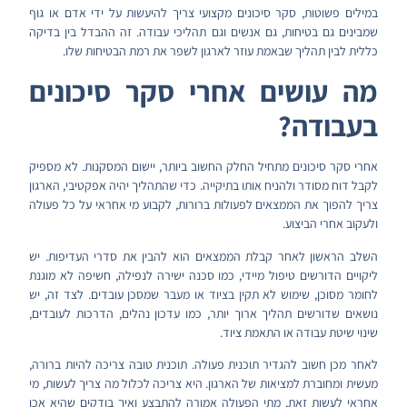
במילים פשוטות, סקר סיכונים מקצועי צריך להיעשות על ידי אדם או גוף
שמבינים גם בטיחות, גם אנשים וגם תהליכי עבודה. זה ההבדל בין בדיקה
כללית לבין תהליך שבאמת עוזר לארגון לשפר את רמת הבטיחות שלו.
מה עושים אחרי סקר סיכונים
בעבודה?
אחרי סקר סיכונים מתחיל החלק החשוב ביותר, יישום המסקנות. לא מספיק
לקבל דוח מסודר ולהניח אותו בתיקייה. כדי שהתהליך יהיה אפקטיבי, הארגון
צריך להפוך את הממצאים לפעולות ברורות, לקבוע מי אחראי על כל פעולה
ולעקוב אחרי הביצוע.
השלב הראשון לאחר קבלת הממצאים הוא להבין את סדרי העדיפות. יש
ליקויים הדורשים טיפול מיידי, כמו סכנה ישירה לנפילה, חשיפה לא מוגנת
לחומר מסוכן, שימוש לא תקין בציוד או מעבר שמסכן עובדים. לצד זה, יש
נושאים שדורשים תהליך ארוך יותר, כמו עדכון נהלים, הדרכות לעובדים,
שינוי שיטת עבודה או התאמת ציוד.
לאחר מכן חשוב להגדיר תוכנית פעולה. תוכנית טובה צריכה להיות ברורה,
מעשית ומחוברת למציאות של הארגון. היא צריכה לכלול מה צריך לעשות, מי
אחראי לעשות זאת, מתי הפעולה אמורה להתבצע ואיך בודקים שהיא אכן