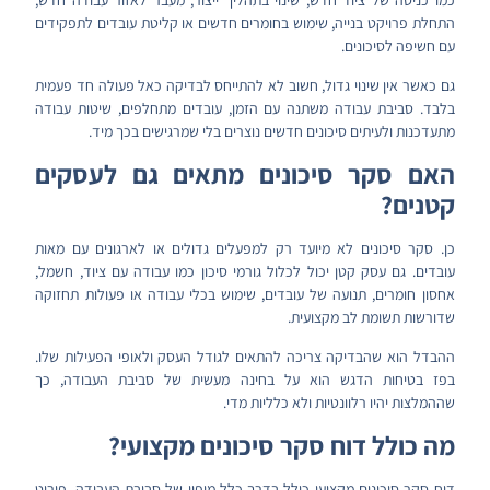
כמו כניסה של ציוד חדש, שינוי בתהליך ייצור, מעבר לאזור עבודה חדש,
התחלת פרויקט בנייה, שימוש בחומרים חדשים או קליטת עובדים לתפקידים
עם חשיפה לסיכונים.
גם כאשר אין שינוי גדול, חשוב לא להתייחס לבדיקה כאל פעולה חד פעמית
בלבד. סביבת עבודה משתנה עם הזמן, עובדים מתחלפים, שיטות עבודה
מתעדכנות ולעיתים סיכונים חדשים נוצרים בלי שמרגישים בכך מיד.
האם סקר סיכונים מתאים גם לעסקים
קטנים?
כן. סקר סיכונים לא מיועד רק למפעלים גדולים או לארגונים עם מאות
עובדים. גם עסק קטן יכול לכלול גורמי סיכון כמו עבודה עם ציוד, חשמל,
אחסון חומרים, תנועה של עובדים, שימוש בכלי עבודה או פעולות תחזוקה
שדורשות תשומת לב מקצועית.
ההבדל הוא שהבדיקה צריכה להתאים לגודל העסק ולאופי הפעילות שלו.
בפז בטיחות הדגש הוא על בחינה מעשית של סביבת העבודה, כך
שההמלצות יהיו רלוונטיות ולא כלליות מדי.
מה כולל דוח סקר סיכונים מקצועי?
דוח סקר סיכונים מקצועי כולל בדרך כלל מיפוי של סביבת העבודה, פירוט