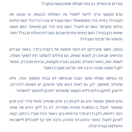
עובדים או משילוב בין כמה פעולות שמתבצעות במקביל.
גורם מקצועי צריך לדעת לשאול את השאלות הנכונות. מי מבצע את
העבודה? באיזה ציוד משתמשים? האם העובדים עברו הדרכה? האם קיימים
נהלים כתובים? האם יש תיעוד? האם קיים ציוד מגן מתאים? האם נעשה
שימוש נכון בציוד? האם קיימים אזורים שבהם העובדים מאלתרים בגלל חוסר
התאמה של סביבת העבודה?
בנוסף, חשוב שהבדיקה לא תיצור תחושה של ביקורת בלבד. כאשר עובדים
מרגישים שבאים רק למצוא טעויות, הם עלולים להסתגר ולא לשתף פעולה.
לעומת זאת, כאשר התהליך מתבצע בצורה מקצועית, עניינית ומכבדת, אפשר
לקבל תמונה אמינה הרבה יותר של מה שקורה בפועל.
פז בטיחות פועלת מתוך הבנה שבטיחות לא נבנית ממסמך אחד, אלא
מתהליך מתמשך. לכן, גם לאחר ביצוע סקר סיכונים, יש חשיבות להדרכה,
לריענון, לתיקון נהלים ולליווי מקצועי שמאפשר לארגון להמשיך להשתפר.
גורם מוסמך ומנוסה יודע גם להבחין בין סיכון שמחייב טיפול מיידי לבין סיכון
שאפשר לטפל בו במסגרת תוכנית מסודרת. לא כל ליקוי דורש את אותה
רמת דחיפות, ולכן נדרש סדר עדיפויות נכון. כאשר הכול מוגדר כדחוף, קשה
לארגון לפעול. כאשר הדוח ברור ומדורג, הרבה יותר קל למנהלים ליישם את
ההמלצות בצורה יעילה.