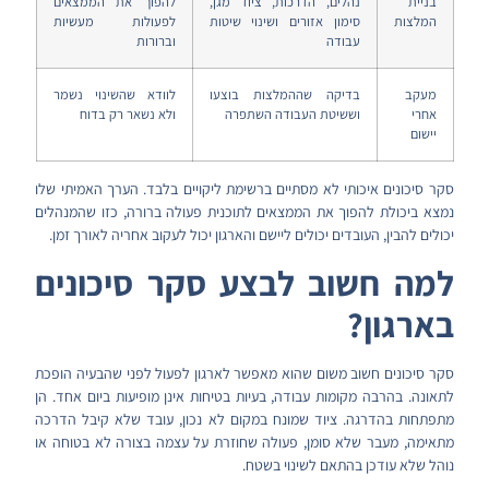
בניית
נהלים, הדרכות, ציוד מגן,
להפוך את הממצאים
המלצות
סימון אזורים ושינוי שיטות
לפעולות מעשיות
עבודה
וברורות
מעקב
בדיקה שההמלצות בוצעו
לוודא שהשינוי נשמר
אחרי
וששיטת העבודה השתפרה
ולא נשאר רק בדוח
יישום
סקר סיכונים איכותי לא מסתיים ברשימת ליקויים בלבד. הערך האמיתי שלו
נמצא ביכולת להפוך את הממצאים לתוכנית פעולה ברורה, כזו שהמנהלים
יכולים להבין, העובדים יכולים ליישם והארגון יכול לעקוב אחריה לאורך זמן.
למה חשוב לבצע סקר סיכונים
בארגון?
סקר סיכונים חשוב משום שהוא מאפשר לארגון לפעול לפני שהבעיה הופכת
לתאונה. בהרבה מקומות עבודה, בעיות בטיחות אינן מופיעות ביום אחד. הן
מתפתחות בהדרגה. ציוד שמונח במקום לא נכון, עובד שלא קיבל הדרכה
מתאימה, מעבר שלא סומן, פעולה שחוזרת על עצמה בצורה לא בטוחה או
נוהל שלא עודכן בהתאם לשינוי בשטח.