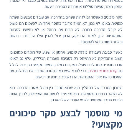
בפעולות הפשוטות ביותר, כמו הרמת ציוד, שימוש בסולם, מעבר ליד מכונה,
אחסון חומר, טעינת סוללות או עבודה בסביבה רועשת.
סקר סיכונים מאפשר גם לזהות פערים בהדרכה. אם עובדים מבצעים פעולה
מסוימת באופן לא נכון, לא תמיד מדובר בחוסר אחריות. לפעמים הם פשוט
לא קיבלו הדרכה ברורה, לא הבינו את הנוהל או לא נחשפו לסכנות
האפשריות. לכן, לאחר הבדיקה, ארגון יכול להבין אילו הדרכות נדרשות
ובאיזה תחום כדאי להתמקד.
כאשר סביבת העבודה כוללת שימוש, אחסון או שינוע של חומרים מסוכנים,
חשוב שהבדיקה לא תתייחס רק לסביבת העבודה הכללית, אלא גם לאופן
שבו החומרים מנוהלים בפועל. במקרים כאלה, המשך מקצועי נכון יכול לכלול
גם
קורס אחראי רעלים
, כדי לוודא שיש בארגון גורם שמכיר את הנהלים, את
הסיכונים ואת אופן ההתנהלות הנדרש סביב חומרים רגישים.
היתרון המרכזי של התהליך הוא שהוא מחבר בין ניהול, שטח והדרכה. הוא
לא נשאר ברמת הסיסמאות. הוא מאפשר לראות את המציאות, להבין אותה
ולבנות פתרון שמתאים לאופי העבודה של הארגון.
מי מוסמך לבצע סקר סיכונים
מקצועי?