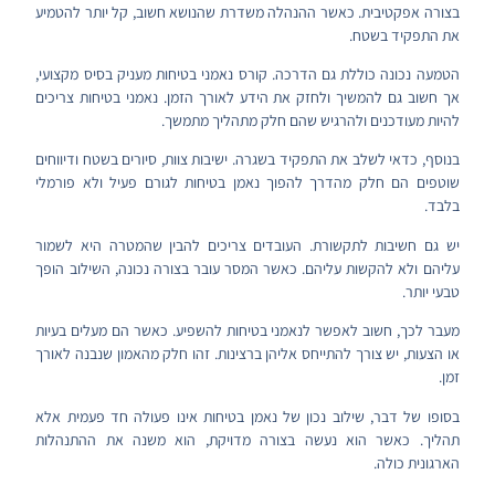
בצורה אפקטיבית. כאשר ההנהלה משדרת שהנושא חשוב, קל יותר להטמיע
את התפקיד בשטח.
הטמעה נכונה כוללת גם הדרכה. קורס נאמני בטיחות מעניק בסיס מקצועי,
אך חשוב גם להמשיך ולחזק את הידע לאורך הזמן. נאמני בטיחות צריכים
להיות מעודכנים ולהרגיש שהם חלק מתהליך מתמשך.
בנוסף, כדאי לשלב את התפקיד בשגרה. ישיבות צוות, סיורים בשטח ודיווחים
שוטפים הם חלק מהדרך להפוך נאמן בטיחות לגורם פעיל ולא פורמלי
בלבד.
יש גם חשיבות לתקשורת. העובדים צריכים להבין שהמטרה היא לשמור
עליהם ולא להקשות עליהם. כאשר המסר עובר בצורה נכונה, השילוב הופך
טבעי יותר.
מעבר לכך, חשוב לאפשר לנאמני בטיחות להשפיע. כאשר הם מעלים בעיות
או הצעות, יש צורך להתייחס אליהן ברצינות. זהו חלק מהאמון שנבנה לאורך
זמן.
בסופו של דבר, שילוב נכון של נאמן בטיחות אינו פעולה חד פעמית אלא
תהליך. כאשר הוא נעשה בצורה מדויקת, הוא משנה את ההתנהלות
הארגונית כולה.