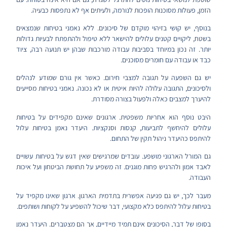
הזמן, פעולות מסוכנות הופכות לנורמה, ולעיתים אף לא נתפסות כבעיה.
בנוסף, יש קושי בזיהוי מוקדם של סיכונים. ללא נאמני בטיחות שנמצאים
בשטח, ליקויים קטנים עלולים להישאר ללא טיפול ולהתפתח לבעיות גדולות
יותר. זה נכון במיוחד בסביבות עבודה מורכבות שבהן יש תנועה רבה, ציוד
כבד או עבודה עם חומרים מסוכנים.
יש גם השפעה על תגובה למצבי חירום. כאשר אין גורם שמודע לנהלים
ולסיכונים, התגובה עלולה להיות איטית או לא נכונה. נאמני בטיחות מסייעים
להיערך למצבים כאלה ולפעול בצורה מסודרת.
היבט נוסף הוא אחריות משפטית. ארגונים שאינם מקפידים על בטיחות
עלולים להיחשף לתביעות, קנסות וסנקציות. היעדר נאמן בטיחות עלול
להיתפס כהיעדר ניהול תקין של התחום.
גם המורל הארגוני מושפע. עובדים שמרגישים שאין דגש על בטיחות עשויים
לאבד אמון ולהרגיש פחות מוגנים. זה משפיע על תחושת הביטחון ועל איכות
העבודה.
מעבר לכך, יש גם פגיעה אפשרית בתדמית הארגון. ארגון שאינו מקפיד על
בטיחות עלול להיתפס כלא מקצועי, דבר שיכול להשפיע על לקוחות ושותפים.
בסופו של דבר, הסיכונים אינם תמיד מיידיים, אך הם מצטברים. היעדר נאמן