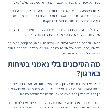
בטיחות מאפשרים להעביר מידע בצורה מסודרת ולסייע בטיפול בליקויים.
יש גם השפעה על קצב העבודה. בניגוד למה שנהוג לחשוב, עבודה בטוחה
אינה בהכרח איטית יותר. כאשר יש סדר, נהלים ברורים ומודעות, העבודה
דווקא הופכת ליעילה יותר ופחות מלווה בתקלות.
מעבר לכך, נאמני בטיחות מסייעים בשמירה על ציוד ותשתיות. זיהוי מוקדם
של בעיות מאפשר לטפל בהן לפני שהן מחמירות וגורמות לנזק.
בסופו של דבר, ההשפעה שלהם היא מצטברת. כל פעולה קטנה, כל הערה
וכל התערבות יוצרים יחד סביבה בטוחה יותר. זהו תהליך שהתפתח לאורך
זמן ומביא לתוצאות משמעותיות.
מה הסיכונים בלי נאמני בטיחות
בארגון?
כאשר אין נאמני בטיחות בארגון, נוצרת לעיתים תחושה שהבטיחות קיימת רק
ברמת הנהלים, אך לא באמת מיושמת בשטח. זהו מצב מסוכן, משום שהפער
בין מה שכתוב לבין מה שקורה בפועל עלול להוביל לתקלות חמורות.
אחד הסיכונים המרכזיים הוא חוסר מודעות. עובדים שאינם מקבלים תזכורת
שוטפת לנושאי בטיחות נוטים להתרגל לשגרה, גם אם היא אינה בטוחה. עם