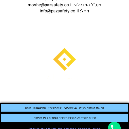
מנכ"ל המכללה: moshe@pazsafety.co.il
מייל: info@pazsafety.co.il
הר - פז בטיחות בע״מ | 515309342 | 0723957635 | החרושת 10, חיפה
זכויות יוצרים 2023 © כל הזכויות שמורות ל-פז בטיחות