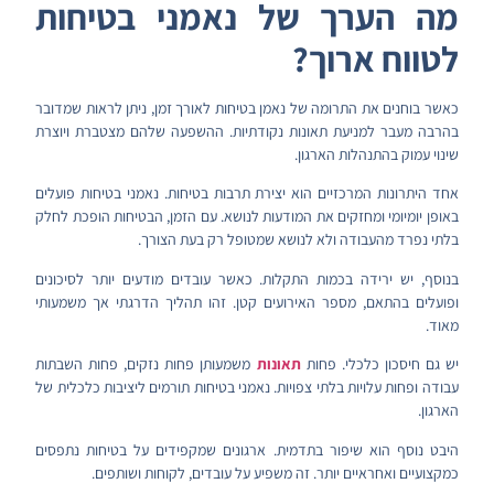
מה הערך של נאמני בטיחות
לטווח ארוך?
כאשר בוחנים את התרומה של נאמן בטיחות לאורך זמן, ניתן לראות שמדובר
בהרבה מעבר למניעת תאונות נקודתיות. ההשפעה שלהם מצטברת ויוצרת
שינוי עמוק בהתנהלות הארגון.
אחד היתרונות המרכזיים הוא יצירת תרבות בטיחות. נאמני בטיחות פועלים
באופן יומיומי ומחזקים את המודעות לנושא. עם הזמן, הבטיחות הופכת לחלק
בלתי נפרד מהעבודה ולא לנושא שמטופל רק בעת הצורך.
בנוסף, יש ירידה בכמות התקלות. כאשר עובדים מודעים יותר לסיכונים
ופועלים בהתאם, מספר האירועים קטן. זהו תהליך הדרגתי אך משמעותי
מאוד.
יש גם חיסכון כלכלי. פחות
תאונות
משמעותן פחות נזקים, פחות השבתות
עבודה ופחות עלויות בלתי צפויות. נאמני בטיחות תורמים ליציבות כלכלית של
הארגון.
היבט נוסף הוא שיפור בתדמית. ארגונים שמקפידים על בטיחות נתפסים
כמקצועיים ואחראיים יותר. זה משפיע על עובדים, לקוחות ושותפים.