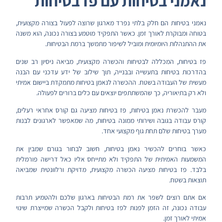
נאמני בטיחות עם פז בטיחות
נאמני בטיחות הם חלק בלתי נפרד מארגון שרוצה לפעול בצורה מקצועית,
בטוחה ומבוקרת לאורך זמן. כאשר התפקיד מוטמע בצורה נכונה, הוא משנה
את ההתנהלות היומיומית ומוביל לשיפור מתמשך ברמת הבטיחות.
פז בטיחות, המכללה לבטיחות והכשרה מקצועית, מביאה ניסיון רב שנים
בהדרכות בטיחות בתעשייה ובבנייה, תוך שילוב של ידע עדכני עם הבנה
מעשית של העבודה בשטח. ההכשרה לנאמן בטיחות מתמקדת ביישום אמיתי
ולא רק בתיאוריה, כך שהמשתתפים יוצאים עם כלים ברורים לפעולה.
מעבר להכשרת נאמן בטיחות, פז בטיחות מציעה גם קורס אחראי רעלים,
קורס עבודה בגובה ושירותי ממונה בטיחות, מה שמאפשר לארגונים לבנות
מערך בטיחות שלם תחת גוף מקצועי אחד.
כאשר בוחרים להכשיר נאמן בטיחות, חשוב לבחור בגורם שמבין את
המשמעות האמיתית של התפקיד ולא מתייחס אליו כאל דרישה פורמלית
בלבד. פז בטיחות מציעה הכשרה מקצועית, מדויקת ורלוונטית שמביאה
תוצאות בשטח.
אם אתם רוצים לשפר את רמת הבטיחות בארגון שלכם ולהטמיע תרבות
עבודה נכונה, זה הזמן לפנות לפז בטיחות ולקבל הכשרה שמייצרת שינוי
אמיתי לאורך זמן.