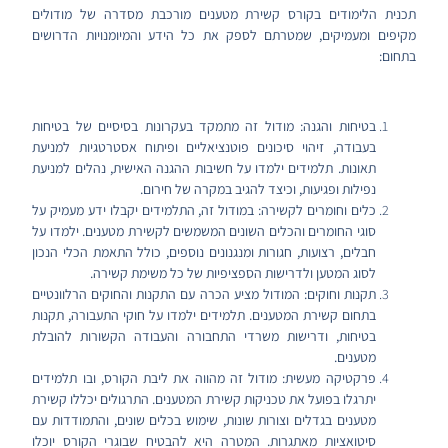
תכנית הלימודים בקורס קשירת מטענים מורכבת מסדרה של מודולים
מקיפים ומעמיקים, שמטרתם לספק את כל הידע והמיומנויות הדרושים
בתחום:
בטיחות והגנה: מודול זה מתמקד בעקרונות בסיסיים של בטיחות
בעבודה, זיהוי סיכונים פוטנציאליים ופיתוח אסטרטגיות למניעת
תאונות. תלמידים ילמדו על חשיבות ההגנה האישית, נהלים למניעת
נפילות ופגיעות, וכיצד להגיב במקרה של חירום.
כלים וחומרים לקשירה: במודול זה, התלמידים יקבלו ידע מעמיק על
סוגי החומרים והכלים השונים המשמשים לקשירת מטענים. ילמדו על
חבלים, רצועות, חגורות ומנגנונים נוספים, כולל התאמת הכלי הנכון
לסוג המטען ולדרישות הספציפיות של כל משימת קשירה.
תקנות וחוקים: המודול מציע הכרה עם התקנות והחוקים הרלוונטיים
בתחום קשירת המטענים. תלמידים ילמדו על חוקי התעבורה, תקנות
בטיחות, ודרישות משרדי התחבורה והעבודה הקשורות להובלת
מטענים.
פרקטיקה מעשית: מודול זה מהווה את ליבת הקורס, ובו תלמידים
יתרגלו בפועל את טכניקות קשירת המטענים. התרגולים יכללו קשירת
מטענים בגדלים וצורות שונות, שימוש בכלים שונים, והתמודדות עם
סיטואציות מאתגרות. המטרה היא להבטיח שבוגרי הקורס יוכלו