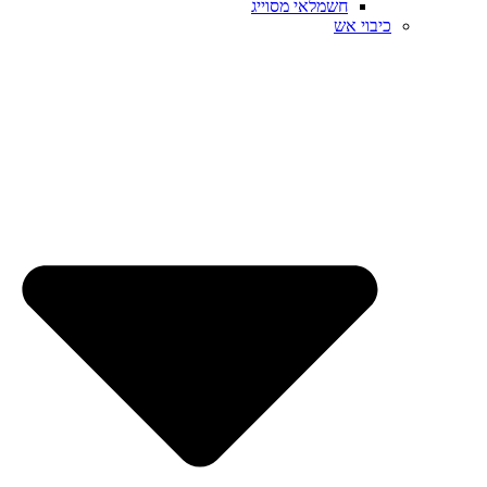
חשמלאי מסוייג
כיבוי אש